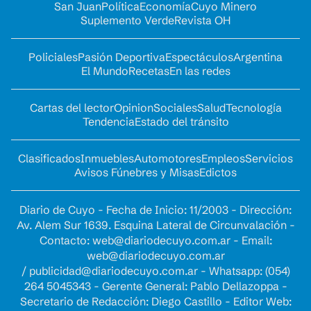
San Juan
Política
Economía
Cuyo Minero
Suplemento Verde
Revista OH
Policiales
Pasión Deportiva
Espectáculos
Argentina
El Mundo
Recetas
En las redes
Cartas del lector
Opinion
Sociales
Salud
Tecnología
Tendencia
Estado del tránsito
Clasificados
Inmuebles
Automotores
Empleos
Servicios
Avisos Fúnebres y Misas
Edictos
Diario de Cuyo - Fecha de Inicio: 11/2003 - Dirección:
Av. Alem Sur 1639. Esquina Lateral de Circunvalación -
Contacto:
web@diariodecuyo.com.ar
- Email:
web@diariodecuyo.com.ar
/
publicidad@diariodecuyo.com.ar
-
Whatsapp: (054)
264 5045343 - Gerente General: Pablo Dellazoppa -
Secretario de Redacción: Diego Castillo - Editor Web: