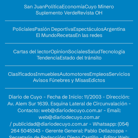
San Juan
Política
Economía
Cuyo Minero
Suplemento Verde
Revista OH
Policiales
Pasión Deportiva
Espectáculos
Argentina
El Mundo
Recetas
En las redes
Cartas del lector
Opinion
Sociales
Salud
Tecnología
Tendencia
Estado del tránsito
Clasificados
Inmuebles
Automotores
Empleos
Servicios
Avisos Fúnebres y Misas
Edictos
Diario de Cuyo - Fecha de Inicio: 11/2003 - Dirección:
Av. Alem Sur 1639. Esquina Lateral de Circunvalación -
Contacto:
web@diariodecuyo.com.ar
- Email:
web@diariodecuyo.com.ar
/
publicidad@diariodecuyo.com.ar
-
Whatsapp: (054)
264 5045343 - Gerente General: Pablo Dellazoppa -
Secretario de Redacción: Diego Castillo - Editor Web: