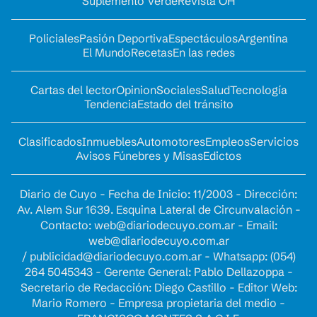
Suplemento Verde
Revista OH
Policiales
Pasión Deportiva
Espectáculos
Argentina
El Mundo
Recetas
En las redes
Cartas del lector
Opinion
Sociales
Salud
Tecnología
Tendencia
Estado del tránsito
Clasificados
Inmuebles
Automotores
Empleos
Servicios
Avisos Fúnebres y Misas
Edictos
Diario de Cuyo - Fecha de Inicio: 11/2003 - Dirección:
Av. Alem Sur 1639. Esquina Lateral de Circunvalación -
Contacto:
web@diariodecuyo.com.ar
- Email:
web@diariodecuyo.com.ar
/
publicidad@diariodecuyo.com.ar
-
Whatsapp: (054)
264 5045343 - Gerente General: Pablo Dellazoppa -
Secretario de Redacción: Diego Castillo - Editor Web:
Mario Romero - Empresa propietaria del medio -