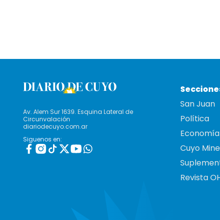
Seccione
San Juan
Av. Alem Sur 1639. Esquina Lateral de
Política
Circunvalación
diariodecuyo.com.ar
Economía
Siguenos en:
Cuyo Mine
Suplemen
Revista O