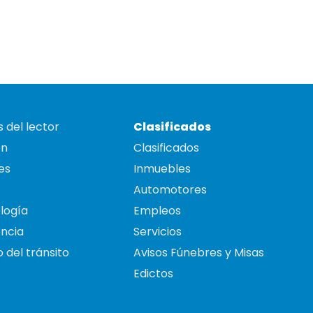
 del lector
Clasificados
on
Clasificados
es
Inmuebles
Automotores
logía
Empleos
ncia
Servicios
 del tránsito
Avisos Fúnebres y Misas
Edictos