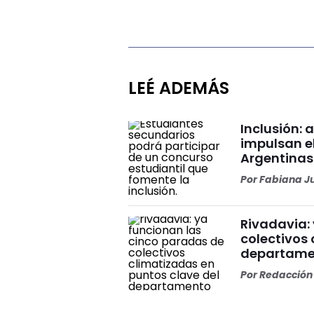
LEÉ ADEMÁS
Inclusión: 
impulsan e
Argentinas
Por
Fabiana J
Rivadavia:
colectivos 
departame
Por
Redacción 