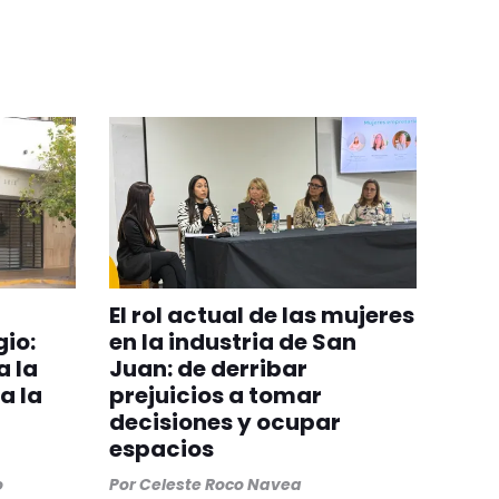
El rol actual de las mujeres
gio:
en la industria de San
 la
Juan: de derribar
a la
prejuicios a tomar
decisiones y ocupar
espacios
o
Por
Celeste Roco Navea