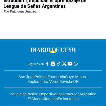
estudiantil, impulsan el aprendizaje de
Lengua de Señas Argentinas
Por
Fabiana Juarez
Seguinos en:
San Juan
Política
Economía
Cuyo Minero
Suplemento Verde
Revista OH
Policiales
Pasión Deportiva
Espectáculos
Argentina
El Mundo
Recetas
En las redes