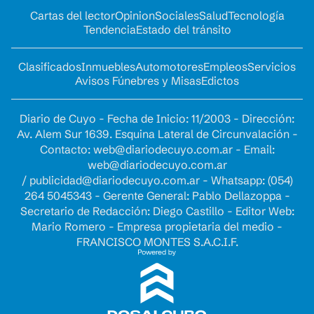
Cartas del lector
Opinion
Sociales
Salud
Tecnología
Tendencia
Estado del tránsito
Clasificados
Inmuebles
Automotores
Empleos
Servicios
Avisos Fúnebres y Misas
Edictos
Diario de Cuyo - Fecha de Inicio: 11/2003 - Dirección:
Av. Alem Sur 1639. Esquina Lateral de Circunvalación -
Contacto:
web@diariodecuyo.com.ar
- Email:
web@diariodecuyo.com.ar
/
publicidad@diariodecuyo.com.ar
-
Whatsapp: (054)
264 5045343 - Gerente General: Pablo Dellazoppa -
Secretario de Redacción: Diego Castillo - Editor Web:
Mario Romero - Empresa propietaria del medio -
FRANCISCO MONTES S.A.C.I.F.