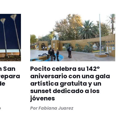
n San
Pocito celebra su 142°
repara
aniversario con una gala
de
artística gratuita y un
sunset dedicado a los
jóvenes
o
Por
Fabiana Juarez