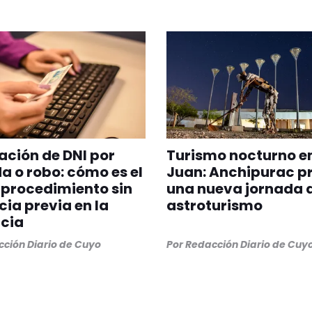
ción de DNI por
Turismo nocturno e
a o robo: cómo es el
Juan: Anchipurac p
procedimiento sin
una nueva jornada 
ia previa en la
astroturismo
cia
ción Diario de Cuyo
Por
Redacción Diario de Cuy