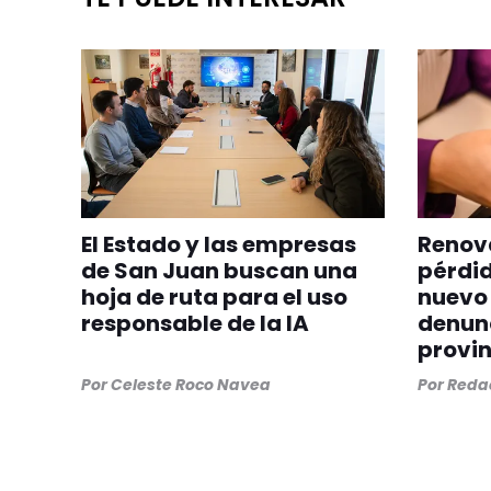
El Estado y las empresas
Renova
de San Juan buscan una
pérdid
hoja de ruta para el uso
nuevo 
responsable de la IA
denunc
provin
Por
Celeste Roco Navea
Por
Redac