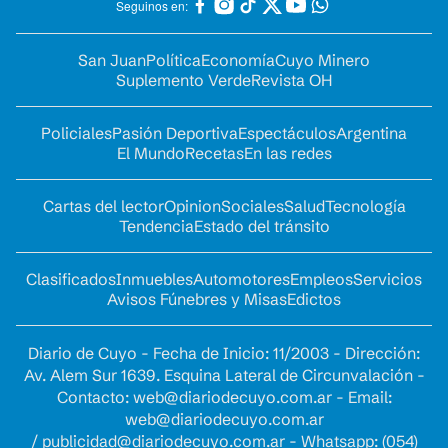
Seguinos en:
San Juan
Política
Economía
Cuyo Minero
Suplemento Verde
Revista OH
Policiales
Pasión Deportiva
Espectáculos
Argentina
El Mundo
Recetas
En las redes
Cartas del lector
Opinion
Sociales
Salud
Tecnología
Tendencia
Estado del tránsito
Clasificados
Inmuebles
Automotores
Empleos
Servicios
Avisos Fúnebres y Misas
Edictos
Diario de Cuyo - Fecha de Inicio: 11/2003 - Dirección:
Av. Alem Sur 1639. Esquina Lateral de Circunvalación -
Contacto:
web@diariodecuyo.com.ar
- Email:
web@diariodecuyo.com.ar
/
publicidad@diariodecuyo.com.ar
-
Whatsapp: (054)