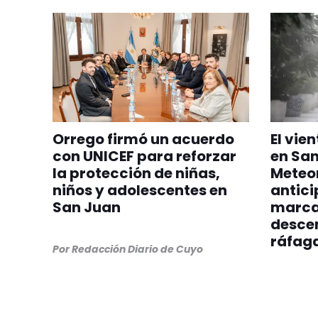
Orrego firmó un acuerdo
El vie
con UNICEF para reforzar
en San
la protección de niñas,
Meteo
niños y adolescentes en
antici
San Juan
marca
desce
ráfag
Por
Redacción Diario de Cuyo