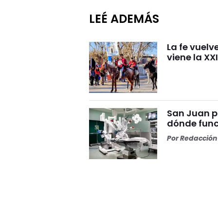
LEÉ ADEMÁS
La fe vuelv
viene la XX
San Juan p
dónde func
Por
Redacción 