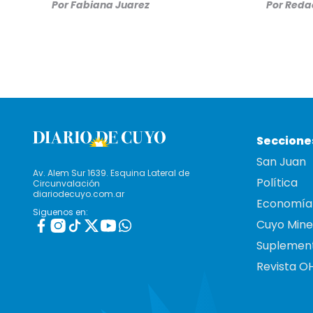
Por
Fabiana Juarez
Por
Redac
Seccione
San Juan
Av. Alem Sur 1639. Esquina Lateral de
Política
Circunvalación
diariodecuyo.com.ar
Economía
Siguenos en:
Cuyo Mine
Suplemen
Revista O