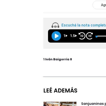
Agr
Escuchá la nota complet
1
1.5
10
10
1 Iván Baigorria 8
LEÉ ADEMÁS
Sanjuaninas 