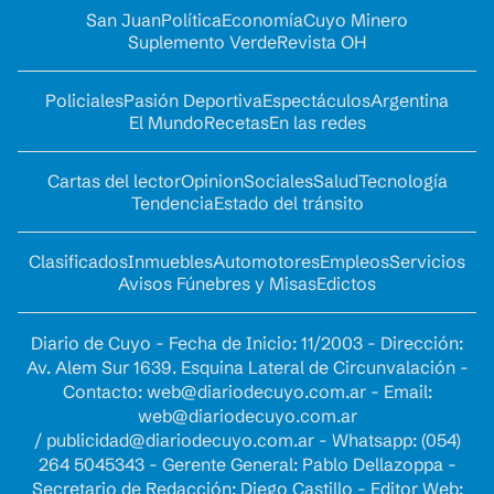
San Juan
Política
Economía
Cuyo Minero
Suplemento Verde
Revista OH
Policiales
Pasión Deportiva
Espectáculos
Argentina
El Mundo
Recetas
En las redes
Cartas del lector
Opinion
Sociales
Salud
Tecnología
Tendencia
Estado del tránsito
Clasificados
Inmuebles
Automotores
Empleos
Servicios
Avisos Fúnebres y Misas
Edictos
Diario de Cuyo - Fecha de Inicio: 11/2003 - Dirección:
Av. Alem Sur 1639. Esquina Lateral de Circunvalación -
Contacto:
web@diariodecuyo.com.ar
- Email:
web@diariodecuyo.com.ar
/
publicidad@diariodecuyo.com.ar
-
Whatsapp: (054)
264 5045343 - Gerente General: Pablo Dellazoppa -
Secretario de Redacción: Diego Castillo - Editor Web: