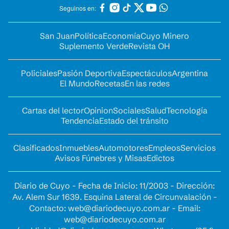
Seguinos en:
San Juan
Política
Economía
Cuyo Minero
Suplemento Verde
Revista OH
Policiales
Pasión Deportiva
Espectáculos
Argentina
El Mundo
Recetas
En las redes
Cartas del lector
Opinion
Sociales
Salud
Tecnología
Tendencia
Estado del tránsito
Clasificados
Inmuebles
Automotores
Empleos
Servicios
Avisos Fúnebres y Misas
Edictos
Diario de Cuyo - Fecha de Inicio: 11/2003 - Dirección:
Av. Alem Sur 1639. Esquina Lateral de Circunvalación -
Contacto:
web@diariodecuyo.com.ar
- Email:
web@diariodecuyo.com.ar