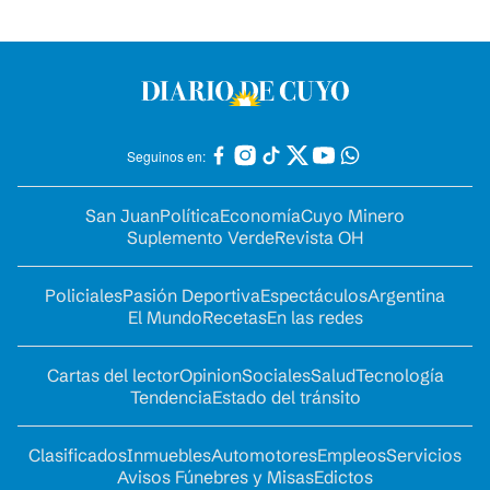
Seguinos en:
San Juan
Política
Economía
Cuyo Minero
Suplemento Verde
Revista OH
Policiales
Pasión Deportiva
Espectáculos
Argentina
El Mundo
Recetas
En las redes
Cartas del lector
Opinion
Sociales
Salud
Tecnología
Tendencia
Estado del tránsito
Clasificados
Inmuebles
Automotores
Empleos
Servicios
Avisos Fúnebres y Misas
Edictos