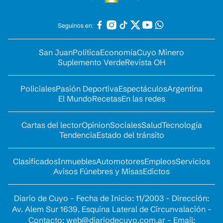
Seguinos en:
San Juan
Política
Economía
Cuyo Minero
Suplemento Verde
Revista OH
Policiales
Pasión Deportiva
Espectáculos
Argentina
El Mundo
Recetas
En las redes
Cartas del lector
Opinion
Sociales
Salud
Tecnología
Tendencia
Estado del tránsito
Clasificados
Inmuebles
Automotores
Empleos
Servicios
Avisos Fúnebres y Misas
Edictos
Diario de Cuyo - Fecha de Inicio: 11/2003 - Dirección:
Av. Alem Sur 1639. Esquina Lateral de Circunvalación -
Contacto:
web@diariodecuyo.com.ar
- Email: