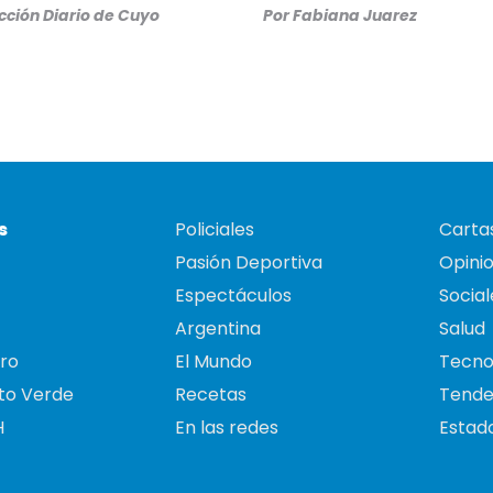
ción Diario de Cuyo
Por
Fabiana Juarez
s
Policiales
Cartas
Pasión Deportiva
Opini
Espectáculos
Social
Argentina
Salud
ro
El Mundo
Tecno
to Verde
Recetas
Tende
H
En las redes
Estado