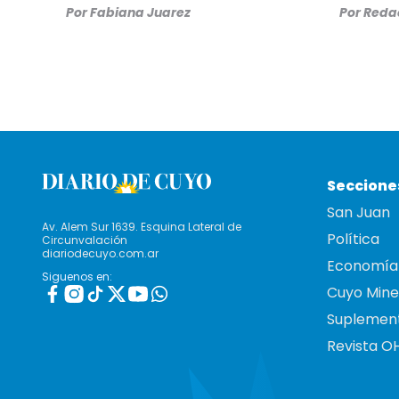
Por
Fabiana Juarez
Por
Redac
Seccione
San Juan
Av. Alem Sur 1639. Esquina Lateral de
Política
Circunvalación
diariodecuyo.com.ar
Economía
Siguenos en:
Cuyo Mine
Suplemen
Revista O