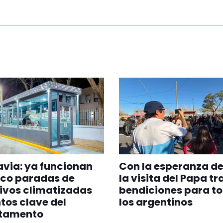
via: ya funcionan
Con la esperanza de
nco paradas de
la visita del Papa tr
ivos climatizadas
bendiciones para t
tos clave del
los argentinos
tamento