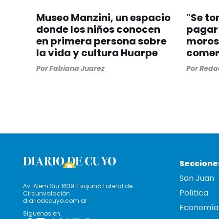
Museo Manzini, un espacio
"Se to
donde los niños conocen
pagar 
en primera persona sobre
moros
la vida y cultura Huarpe
comer
Por
Fabiana Juarez
Por
Redac
Seccione
San Juan
Av. Alem Sur 1639. Esquina Lateral de
Política
Circunvalación
diariodecuyo.com.ar
Economía
Siguenos en: