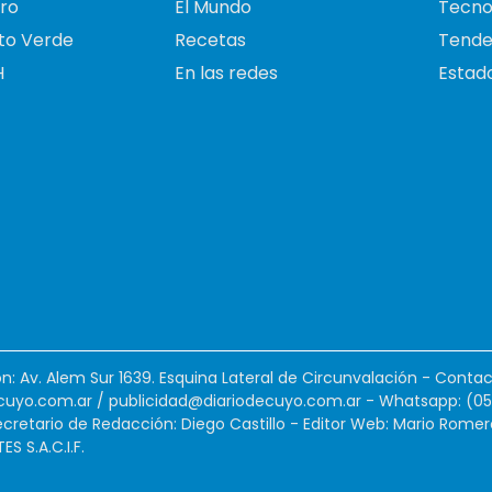
ro
El Mundo
Tecno
to Verde
Recetas
Tende
H
En las redes
Estado
ión: Av. Alem Sur 1639. Esquina Lateral de Circunvalación - Contac
cuyo.com.ar
/
publicidad@diariodecuyo.com.ar
-
Whatsapp: (0
cretario de Redacción: Diego Castillo - Editor Web: Mario Romer
 S.A.C.I.F.