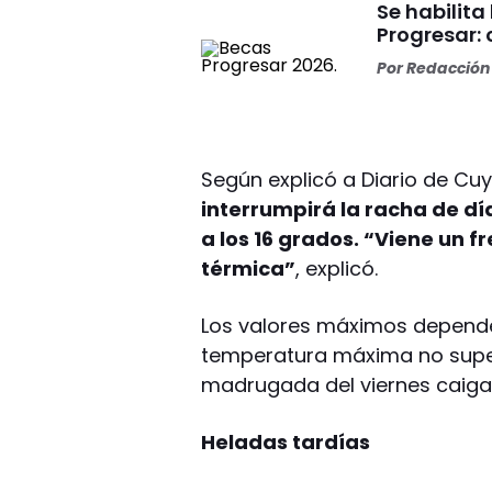
Se habilita
Progresar:
Por
Redacción 
Según explicó a Diario de Cu
interrumpirá la racha de 
a los 16 grados. “Viene un f
térmica”
, explicó.
Los valores máximos depende
temperatura máxima no supera
madrugada del viernes caiga u
Heladas tardías