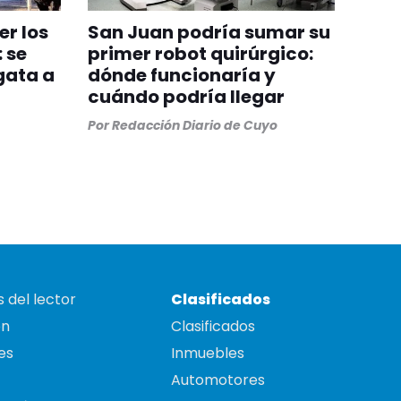
er los
San Juan podría sumar su
 se
primer robot quirúrgico:
gata a
dónde funcionaría y
cuándo podría llegar
Por
Redacción Diario de Cuyo
 del lector
Clasificados
on
Clasificados
es
Inmuebles
Automotores