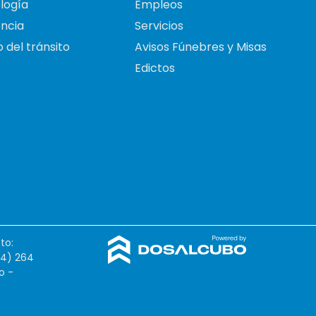
logía
Empleos
ncia
Servicios
 del tránsito
Avisos Fúnebres y Misas
Edictos
to:
54) 264
o -