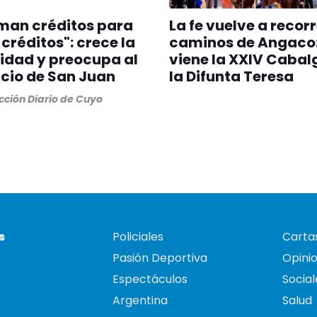
man créditos para
La fe vuelve a recorr
créditos": crece la
caminos de Angaco:
idad y preocupa al
viene la XXIV Cabal
cio de San Juan
la Difunta Teresa
ción Diario de Cuyo
s
Policiales
Cartas
Pasión Deportiva
Opini
Espectáculos
Social
Argentina
Salud