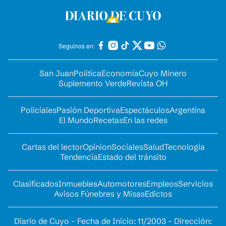
Seguinos en:
San Juan
Política
Economía
Cuyo Minero
Suplemento Verde
Revista OH
Policiales
Pasión Deportiva
Espectáculos
Argentina
El Mundo
Recetas
En las redes
Cartas del lector
Opinion
Sociales
Salud
Tecnología
Tendencia
Estado del tránsito
Clasificados
Inmuebles
Automotores
Empleos
Servicios
Avisos Fúnebres y Misas
Edictos
Diario de Cuyo - Fecha de Inicio: 11/2003 - Dirección: