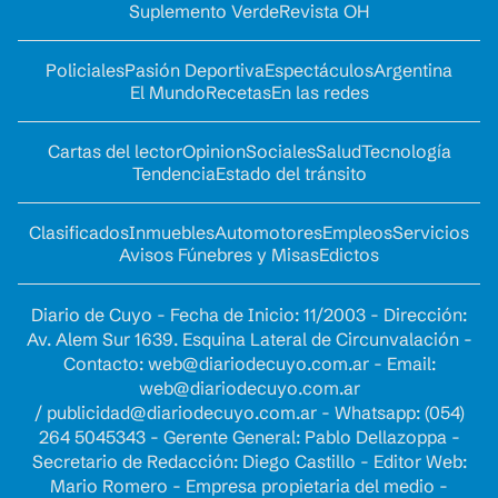
Suplemento Verde
Revista OH
Policiales
Pasión Deportiva
Espectáculos
Argentina
El Mundo
Recetas
En las redes
Cartas del lector
Opinion
Sociales
Salud
Tecnología
Tendencia
Estado del tránsito
Clasificados
Inmuebles
Automotores
Empleos
Servicios
Avisos Fúnebres y Misas
Edictos
Diario de Cuyo - Fecha de Inicio: 11/2003 - Dirección:
Av. Alem Sur 1639. Esquina Lateral de Circunvalación -
Contacto:
web@diariodecuyo.com.ar
- Email:
web@diariodecuyo.com.ar
/
publicidad@diariodecuyo.com.ar
-
Whatsapp: (054)
264 5045343 - Gerente General: Pablo Dellazoppa -
Secretario de Redacción: Diego Castillo - Editor Web:
Mario Romero - Empresa propietaria del medio -