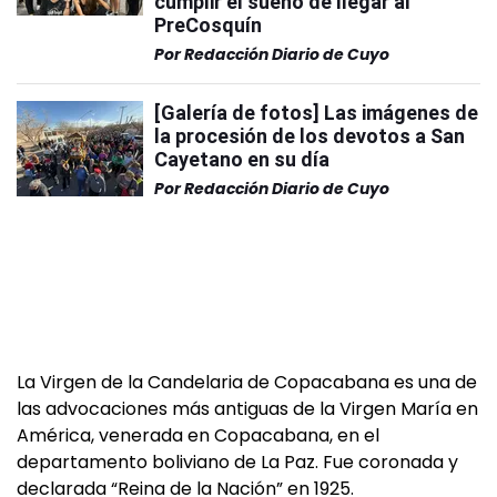
cumplir el sueño de llegar al
PreCosquín
Por
Redacción Diario de Cuyo
[Galería de fotos] Las imágenes de
la procesión de los devotos a San
Cayetano en su día
Por
Redacción Diario de Cuyo
La Virgen de la Candelaria de Copacabana es una de
las advocaciones más antiguas de la Virgen María en
América, venerada en Copacabana, en el
departamento boliviano de La Paz. Fue coronada y
declarada “Reina de la Nación” en 1925.