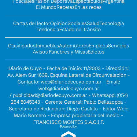
Policiales
Pasión Deportiva
Espectáculos
Argentina
El Mundo
Recetas
En las redes
Cartas del lector
Opinion
Sociales
Salud
Tecnología
Tendencia
Estado del tránsito
Clasificados
Inmuebles
Automotores
Empleos
Servicios
Avisos Fúnebres y Misas
Edictos
Diario de Cuyo - Fecha de Inicio: 11/2003 - Dirección:
Av. Alem Sur 1639. Esquina Lateral de Circunvalación -
Contacto:
web@diariodecuyo.com.ar
- Email:
web@diariodecuyo.com.ar
/
publicidad@diariodecuyo.com.ar
-
Whatsapp: (054)
264 5045343 - Gerente General: Pablo Dellazoppa -
Secretario de Redacción: Diego Castillo - Editor Web:
Mario Romero - Empresa propietaria del medio -
FRANCISCO MONTES S.A.C.I.F.