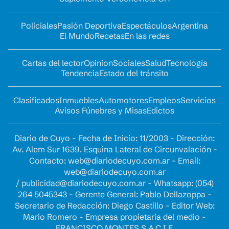
Policiales
Pasión Deportiva
Espectáculos
Argentina
El Mundo
Recetas
En las redes
Cartas del lector
Opinion
Sociales
Salud
Tecnología
Tendencia
Estado del tránsito
Clasificados
Inmuebles
Automotores
Empleos
Servicios
Avisos Fúnebres y Misas
Edictos
Diario de Cuyo - Fecha de Inicio: 11/2003 - Dirección:
Av. Alem Sur 1639. Esquina Lateral de Circunvalación -
Contacto:
web@diariodecuyo.com.ar
- Email:
web@diariodecuyo.com.ar
/
publicidad@diariodecuyo.com.ar
-
Whatsapp: (054)
264 5045343 - Gerente General: Pablo Dellazoppa -
Secretario de Redacción: Diego Castillo - Editor Web:
Mario Romero - Empresa propietaria del medio -
FRANCISCO MONTES S.A.C.I.F.