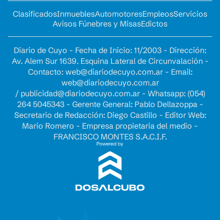
Clasificados
Inmuebles
Automotores
Empleos
Servicios
Avisos Fúnebres y Misas
Edictos
Diario de Cuyo - Fecha de Inicio: 11/2003 - Dirección:
Av. Alem Sur 1639. Esquina Lateral de Circunvalación -
Contacto:
web@diariodecuyo.com.ar
- Email:
web@diariodecuyo.com.ar
/
publicidad@diariodecuyo.com.ar
-
Whatsapp: (054)
264 5045343 - Gerente General: Pablo Dellazoppa -
Secretario de Redacción: Diego Castillo - Editor Web:
Mario Romero - Empresa propietaria del medio -
FRANCISCO MONTES S.A.C.I.F.