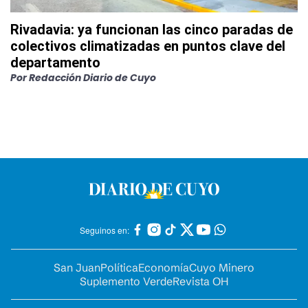
Rivadavia: ya funcionan las cinco paradas de
colectivos climatizadas en puntos clave del
departamento
Por
Redacción Diario de Cuyo
Seguinos en:
San Juan
Política
Economía
Cuyo Minero
Suplemento Verde
Revista OH