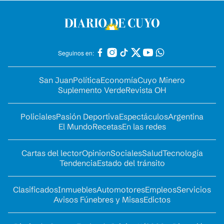
Seguinos en:
San Juan
Política
Economía
Cuyo Minero
Suplemento Verde
Revista OH
Policiales
Pasión Deportiva
Espectáculos
Argentina
El Mundo
Recetas
En las redes
Cartas del lector
Opinion
Sociales
Salud
Tecnología
Tendencia
Estado del tránsito
Clasificados
Inmuebles
Automotores
Empleos
Servicios
Avisos Fúnebres y Misas
Edictos