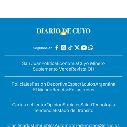
Seguinos en:
San Juan
Política
Economía
Cuyo Minero
Suplemento Verde
Revista OH
Policiales
Pasión Deportiva
Espectáculos
Argentina
El Mundo
Recetas
En las redes
Cartas del lector
Opinion
Sociales
Salud
Tecnología
Tendencia
Estado del tránsito
Clasificados
Inmuebles
Automotores
Empleos
Servicios