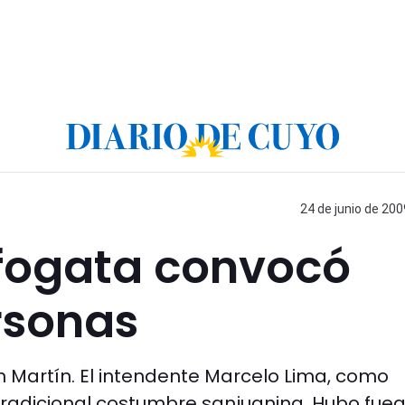
24 de junio de 200
 fogata convocó
rsonas
an Martín. El intendente Marcelo Lima, como
a tradicional costumbre sanjuanina. Hubo fue