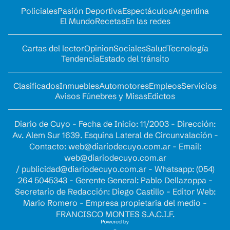
Policiales
Pasión Deportiva
Espectáculos
Argentina
El Mundo
Recetas
En las redes
Cartas del lector
Opinion
Sociales
Salud
Tecnología
Tendencia
Estado del tránsito
Clasificados
Inmuebles
Automotores
Empleos
Servicios
Avisos Fúnebres y Misas
Edictos
Diario de Cuyo - Fecha de Inicio: 11/2003 - Dirección:
Av. Alem Sur 1639. Esquina Lateral de Circunvalación -
Contacto:
web@diariodecuyo.com.ar
- Email:
web@diariodecuyo.com.ar
/
publicidad@diariodecuyo.com.ar
-
Whatsapp: (054)
264 5045343 - Gerente General: Pablo Dellazoppa -
Secretario de Redacción: Diego Castillo - Editor Web:
Mario Romero - Empresa propietaria del medio -
FRANCISCO MONTES S.A.C.I.F.