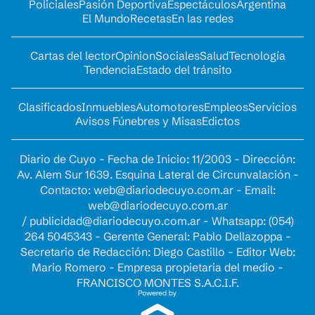
Policiales
Pasión Deportiva
Espectáculos
Argentina
El Mundo
Recetas
En las redes
Cartas del lector
Opinion
Sociales
Salud
Tecnología
Tendencia
Estado del tránsito
Clasificados
Inmuebles
Automotores
Empleos
Servicios
Avisos Fúnebres y Misas
Edictos
Diario de Cuyo - Fecha de Inicio: 11/2003 - Dirección:
Av. Alem Sur 1639. Esquina Lateral de Circunvalación -
Contacto:
web@diariodecuyo.com.ar
- Email:
web@diariodecuyo.com.ar
/
publicidad@diariodecuyo.com.ar
-
Whatsapp: (054)
264 5045343 - Gerente General: Pablo Dellazoppa -
Secretario de Redacción: Diego Castillo - Editor Web:
Mario Romero - Empresa propietaria del medio -
FRANCISCO MONTES S.A.C.I.F.