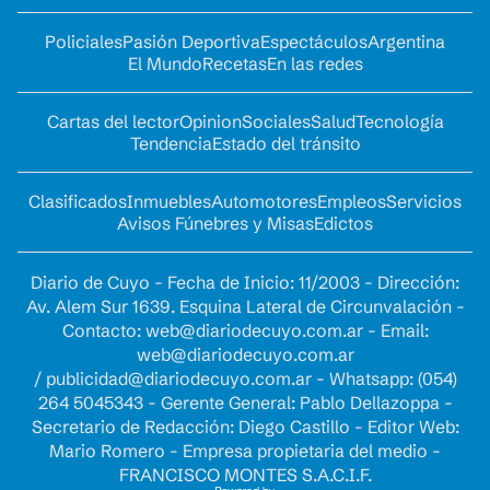
Policiales
Pasión Deportiva
Espectáculos
Argentina
El Mundo
Recetas
En las redes
Cartas del lector
Opinion
Sociales
Salud
Tecnología
Tendencia
Estado del tránsito
Clasificados
Inmuebles
Automotores
Empleos
Servicios
Avisos Fúnebres y Misas
Edictos
Diario de Cuyo - Fecha de Inicio: 11/2003 - Dirección:
Av. Alem Sur 1639. Esquina Lateral de Circunvalación -
Contacto:
web@diariodecuyo.com.ar
- Email:
web@diariodecuyo.com.ar
/
publicidad@diariodecuyo.com.ar
-
Whatsapp: (054)
264 5045343 - Gerente General: Pablo Dellazoppa -
Secretario de Redacción: Diego Castillo - Editor Web:
Mario Romero - Empresa propietaria del medio -
FRANCISCO MONTES S.A.C.I.F.