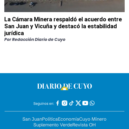
La Cámara Minera respaldó el acuerdo entre
San Juan y Vicuña y destacó la estabilidad
jurídica
Por
Redacción Diario de Cuyo
Seguinos en:
San Juan
Política
Economía
Cuyo Minero
Suplemento Verde
Revista OH