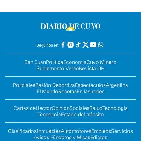
Seguinos en:
San Juan
Política
Economía
Cuyo Minero
Suplemento Verde
Revista OH
Policiales
Pasión Deportiva
Espectáculos
Argentina
El Mundo
Recetas
En las redes
Cartas del lector
Opinion
Sociales
Salud
Tecnología
Tendencia
Estado del tránsito
Clasificados
Inmuebles
Automotores
Empleos
Servicios
Avisos Fúnebres y Misas
Edictos