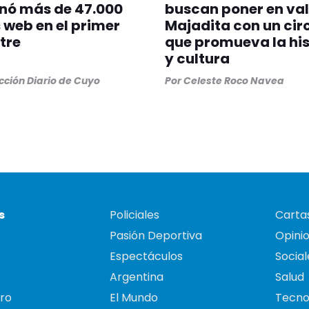
nó más de 47.000
buscan poner en val
 web en el primer
Majadita con un cir
tre
que promueva la his
y cultura
ción Diario de Cuyo
Por
Celeste Roco Navea
s
Policiales
Cartas
Pasión Deportiva
Opini
Espectáculos
Social
Argentina
Salud
ro
El Mundo
Tecno