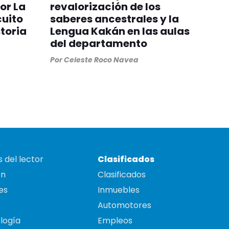
or La
revalorización de los
cuito
saberes ancestrales y la
toria
Lengua Kakán en las aulas
del departamento
Por
Celeste Roco Navea
 del lector
Clasificados
on
Clasificados
es
Inmuebles
Automotores
logía
Empleos