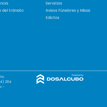
ncia
Servicios
 del tránsito
Avisos Fúnebres y Misas
Edictos
to:
54) 264
o -