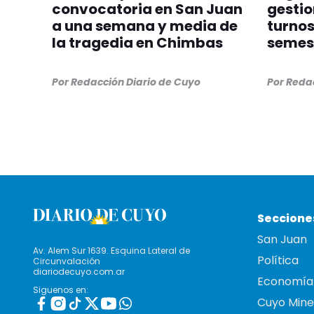
convocatoria en San Juan
gestio
a una semana y media de
turnos
la tragedia en Chimbas
semes
Por
Redacción Diario de Cuyo
Por
Redac
Seccione
San Juan
Av. Alem Sur 1639. Esquina Lateral de
Política
Circunvalación
diariodecuyo.com.ar
Economía
Siguenos en:
Cuyo Mine