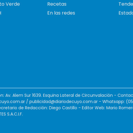
to Verde
Recetas
Tende
H
En las redes
Estado
ión: Av. Alem Sur 1639. Esquina Lateral de Circunvalación - Contac
cuyo.com.ar
/
publicidad@diariodecuyo.com.ar
-
Whatsapp: (0
cretario de Redacción: Diego Castillo - Editor Web: Mario Romer
 S.A.C.I.F.