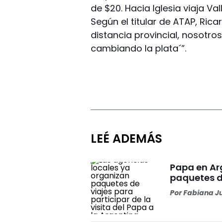
de $20. Hacia Iglesia viaja Vall
Según el titular de ATAP, Rica
distancia provincial, nosotr
cambiando la plata´”.
LEÉ ADEMÁS
Papa en Ar
paquetes d
Por
Fabiana J