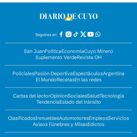
Seguinos en:
San Juan
Política
Economía
Cuyo Minero
Suplemento Verde
Revista OH
Policiales
Pasión Deportiva
Espectáculos
Argentina
El Mundo
Recetas
En las redes
Cartas del lector
Opinion
Sociales
Salud
Tecnología
Tendencia
Estado del tránsito
Clasificados
Inmuebles
Automotores
Empleos
Servicios
Avisos Fúnebres y Misas
Edictos