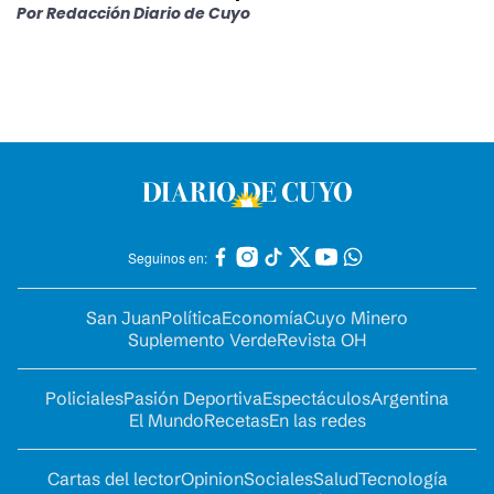
Por
Redacción Diario de Cuyo
Seguinos en:
San Juan
Política
Economía
Cuyo Minero
Suplemento Verde
Revista OH
Policiales
Pasión Deportiva
Espectáculos
Argentina
El Mundo
Recetas
En las redes
Cartas del lector
Opinion
Sociales
Salud
Tecnología