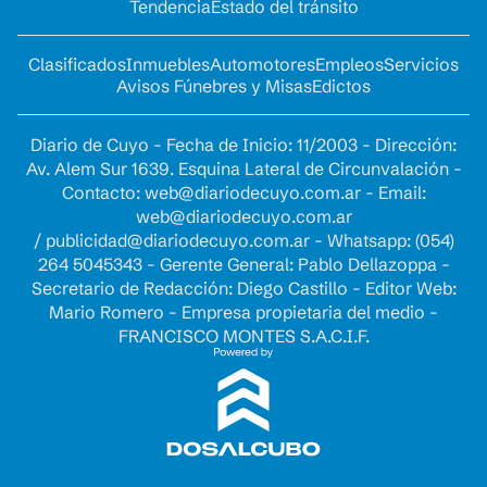
Tendencia
Estado del tránsito
Clasificados
Inmuebles
Automotores
Empleos
Servicios
Avisos Fúnebres y Misas
Edictos
Diario de Cuyo - Fecha de Inicio: 11/2003 - Dirección:
Av. Alem Sur 1639. Esquina Lateral de Circunvalación -
Contacto:
web@diariodecuyo.com.ar
- Email:
web@diariodecuyo.com.ar
/
publicidad@diariodecuyo.com.ar
-
Whatsapp: (054)
264 5045343 - Gerente General: Pablo Dellazoppa -
Secretario de Redacción: Diego Castillo - Editor Web:
Mario Romero - Empresa propietaria del medio -
FRANCISCO MONTES S.A.C.I.F.