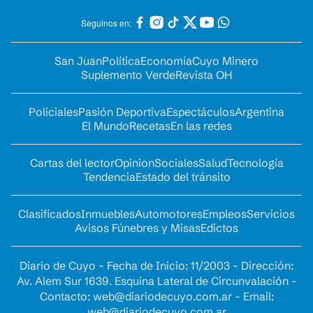
Seguinos en:
San Juan
Política
Economía
Cuyo Minero
Suplemento Verde
Revista OH
Policiales
Pasión Deportiva
Espectáculos
Argentina
El Mundo
Recetas
En las redes
Cartas del lector
Opinion
Sociales
Salud
Tecnología
Tendencia
Estado del tránsito
Clasificados
Inmuebles
Automotores
Empleos
Servicios
Avisos Fúnebres y Misas
Edictos
Diario de Cuyo - Fecha de Inicio: 11/2003 - Dirección:
Av. Alem Sur 1639. Esquina Lateral de Circunvalación -
Contacto:
web@diariodecuyo.com.ar
- Email:
web@diariodecuyo.com.ar