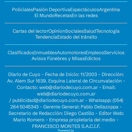
Policiales
Pasión Deportiva
Espectáculos
Argentina
El Mundo
Recetas
En las redes
Cartas del lector
Opinion
Sociales
Salud
Tecnología
Tendencia
Estado del tránsito
Clasificados
Inmuebles
Automotores
Empleos
Servicios
Avisos Fúnebres y Misas
Edictos
Diario de Cuyo - Fecha de Inicio: 11/2003 - Dirección:
Av. Alem Sur 1639. Esquina Lateral de Circunvalación -
Contacto:
web@diariodecuyo.com.ar
- Email:
web@diariodecuyo.com.ar
/
publicidad@diariodecuyo.com.ar
-
Whatsapp: (054)
264 5045343 - Gerente General: Pablo Dellazoppa -
Secretario de Redacción: Diego Castillo - Editor Web:
Mario Romero - Empresa propietaria del medio -
FRANCISCO MONTES S.A.C.I.F.