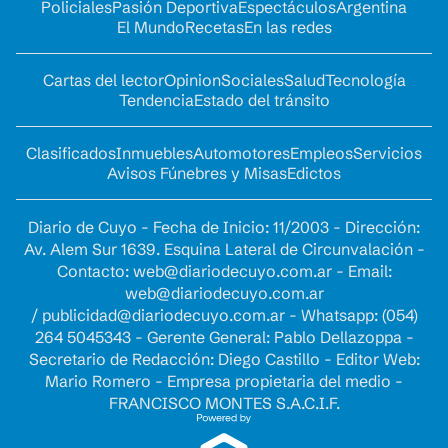
Policiales
Pasión Deportiva
Espectáculos
Argentina
El Mundo
Recetas
En las redes
Cartas del lector
Opinion
Sociales
Salud
Tecnología
Tendencia
Estado del tránsito
Clasificados
Inmuebles
Automotores
Empleos
Servicios
Avisos Fúnebres y Misas
Edictos
Diario de Cuyo - Fecha de Inicio: 11/2003 - Dirección:
Av. Alem Sur 1639. Esquina Lateral de Circunvalación -
Contacto:
web@diariodecuyo.com.ar
- Email:
web@diariodecuyo.com.ar
/
publicidad@diariodecuyo.com.ar
-
Whatsapp: (054)
264 5045343 - Gerente General: Pablo Dellazoppa -
Secretario de Redacción: Diego Castillo - Editor Web:
Mario Romero - Empresa propietaria del medio -
FRANCISCO MONTES S.A.C.I.F.