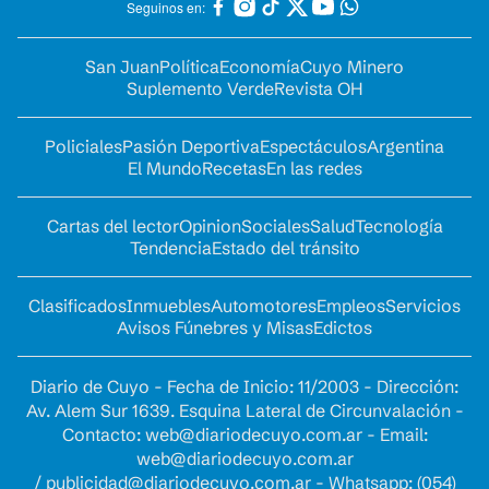
Seguinos en:
San Juan
Política
Economía
Cuyo Minero
Suplemento Verde
Revista OH
Policiales
Pasión Deportiva
Espectáculos
Argentina
El Mundo
Recetas
En las redes
Cartas del lector
Opinion
Sociales
Salud
Tecnología
Tendencia
Estado del tránsito
Clasificados
Inmuebles
Automotores
Empleos
Servicios
Avisos Fúnebres y Misas
Edictos
Diario de Cuyo - Fecha de Inicio: 11/2003 - Dirección:
Av. Alem Sur 1639. Esquina Lateral de Circunvalación -
Contacto:
web@diariodecuyo.com.ar
- Email:
web@diariodecuyo.com.ar
/
publicidad@diariodecuyo.com.ar
-
Whatsapp: (054)