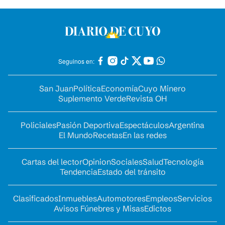
Seguinos en:
San Juan
Política
Economía
Cuyo Minero
Suplemento Verde
Revista OH
Policiales
Pasión Deportiva
Espectáculos
Argentina
El Mundo
Recetas
En las redes
Cartas del lector
Opinion
Sociales
Salud
Tecnología
Tendencia
Estado del tránsito
Clasificados
Inmuebles
Automotores
Empleos
Servicios
Avisos Fúnebres y Misas
Edictos