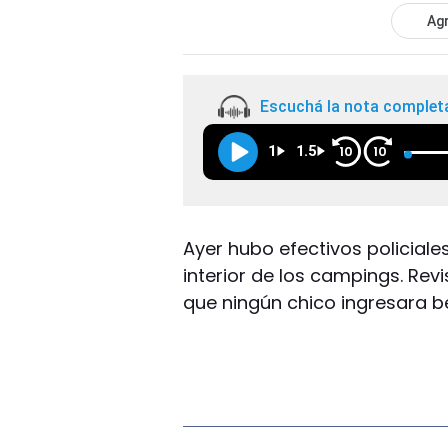
Agr
Escuchá la nota complet
1
1.5
10
10
Ayer hubo efectivos policiale
interior de los campings. Re
que ningún chico ingresara b