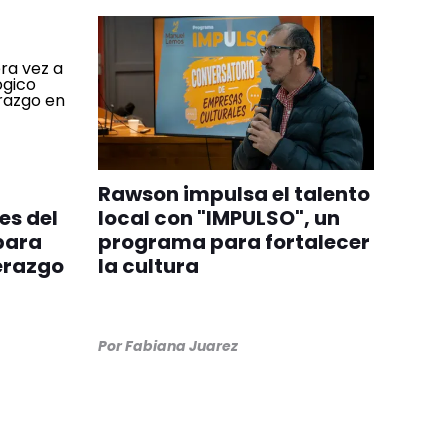
Rawson impulsa el talento
es del
local con "IMPULSO", un
para
programa para fortalecer
derazgo
la cultura
Por
Fabiana Juarez