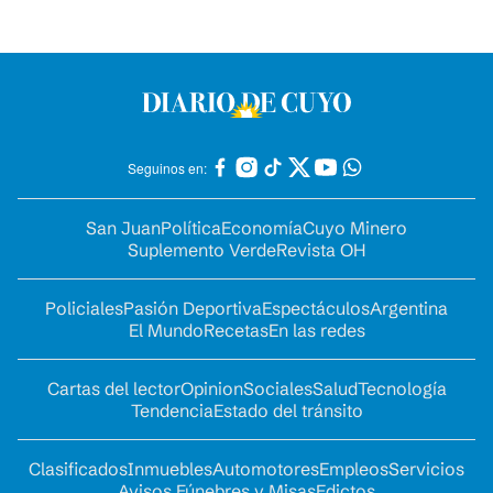
Seguinos en:
San Juan
Política
Economía
Cuyo Minero
Suplemento Verde
Revista OH
Policiales
Pasión Deportiva
Espectáculos
Argentina
El Mundo
Recetas
En las redes
Cartas del lector
Opinion
Sociales
Salud
Tecnología
Tendencia
Estado del tránsito
Clasificados
Inmuebles
Automotores
Empleos
Servicios
Avisos Fúnebres y Misas
Edictos