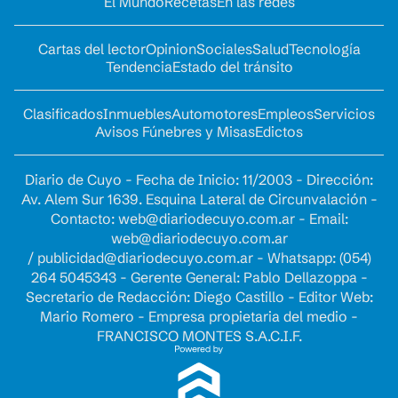
El Mundo
Recetas
En las redes
Cartas del lector
Opinion
Sociales
Salud
Tecnología
Tendencia
Estado del tránsito
Clasificados
Inmuebles
Automotores
Empleos
Servicios
Avisos Fúnebres y Misas
Edictos
Diario de Cuyo - Fecha de Inicio: 11/2003 - Dirección:
Av. Alem Sur 1639. Esquina Lateral de Circunvalación -
Contacto:
web@diariodecuyo.com.ar
- Email:
web@diariodecuyo.com.ar
/
publicidad@diariodecuyo.com.ar
-
Whatsapp: (054)
264 5045343 - Gerente General: Pablo Dellazoppa -
Secretario de Redacción: Diego Castillo - Editor Web:
Mario Romero - Empresa propietaria del medio -
FRANCISCO MONTES S.A.C.I.F.