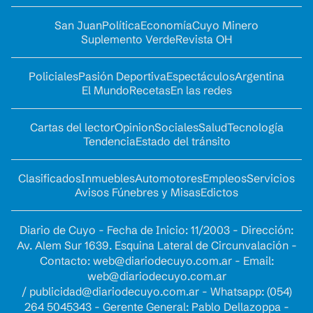
San Juan
Política
Economía
Cuyo Minero
Suplemento Verde
Revista OH
Policiales
Pasión Deportiva
Espectáculos
Argentina
El Mundo
Recetas
En las redes
Cartas del lector
Opinion
Sociales
Salud
Tecnología
Tendencia
Estado del tránsito
Clasificados
Inmuebles
Automotores
Empleos
Servicios
Avisos Fúnebres y Misas
Edictos
Diario de Cuyo - Fecha de Inicio: 11/2003 - Dirección:
Av. Alem Sur 1639. Esquina Lateral de Circunvalación -
Contacto:
web@diariodecuyo.com.ar
- Email:
web@diariodecuyo.com.ar
/
publicidad@diariodecuyo.com.ar
-
Whatsapp: (054)
264 5045343 - Gerente General: Pablo Dellazoppa -