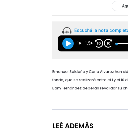
Agr
Escuchá la nota complet
1
1.5
10
10
Emanuel Saldaño y Carla Alvarez han sid
fondo, que se realizará entre el 1 y el 10
Bam Fernández deberán revalidar su c
LEÉ ADEMÁS