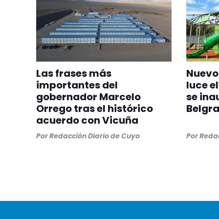
Las frases más
Nuevos
importantes del
luce el
gobernador Marcelo
se ina
Orrego tras el histórico
Belgr
acuerdo con Vicuña
Por
Redacción Diario de Cuyo
Por
Redac