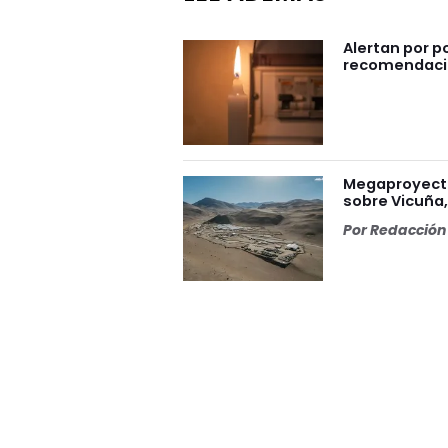
Alertan por po
recomendac
Megaproyecto 
sobre Vicuña, 
Por
Redacción 