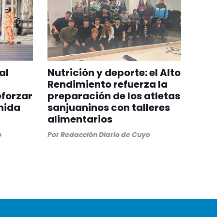
al
Nutrición y deporte: el Alto
Rendimiento refuerza la
eforzar
preparación de los atletas
nida
sanjuaninos con talleres
alimentarios
o
Por
Redacción Diario de Cuyo