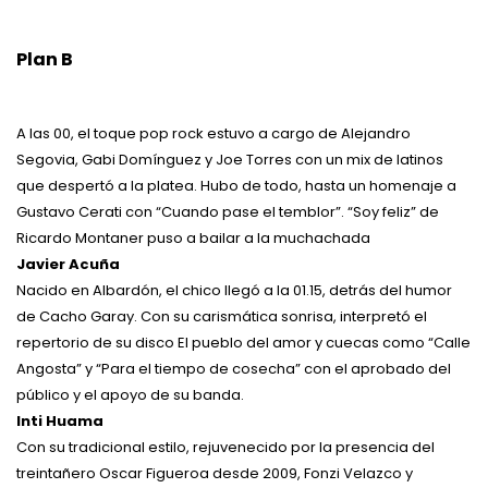
Plan B
A las 00, el toque pop rock estuvo a cargo de Alejandro
Segovia, Gabi Domínguez y Joe Torres con un mix de latinos
que despertó a la platea. Hubo de todo, hasta un homenaje a
Gustavo Cerati con “Cuando pase el temblor”. “Soy feliz” de
Ricardo Montaner puso a bailar a la muchachada
Javier Acuña
Nacido en Albardón, el chico llegó a la 01.15, detrás del humor
de Cacho Garay. Con su carismática sonrisa, interpretó el
repertorio de su disco El pueblo del amor y cuecas como “Calle
Angosta” y “Para el tiempo de cosecha” con el aprobado del
público y el apoyo de su banda.
Inti Huama
Con su tradicional estilo, rejuvenecido por la presencia del
treintañero Oscar Figueroa desde 2009, Fonzi Velazco y