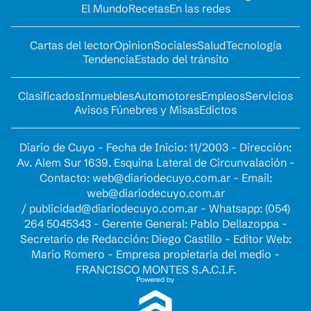
El Mundo
Recetas
En las redes
Cartas del lector
Opinion
Sociales
Salud
Tecnología
Tendencia
Estado del tránsito
Clasificados
Inmuebles
Automotores
Empleos
Servicios
Avisos Fúnebres y Misas
Edictos
Diario de Cuyo - Fecha de Inicio: 11/2003 - Dirección:
Av. Alem Sur 1639. Esquina Lateral de Circunvalación -
Contacto:
web@diariodecuyo.com.ar
- Email:
web@diariodecuyo.com.ar
/
publicidad@diariodecuyo.com.ar
-
Whatsapp: (054)
264 5045343 - Gerente General: Pablo Dellazoppa -
Secretario de Redacción: Diego Castillo - Editor Web:
Mario Romero - Empresa propietaria del medio -
FRANCISCO MONTES S.A.C.I.F.