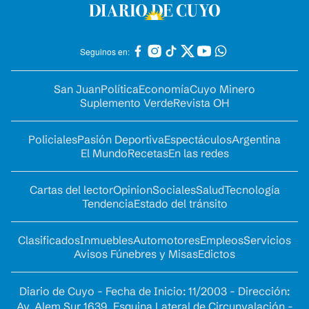
Seguinos en:
San Juan
Política
Economía
Cuyo Minero
Suplemento Verde
Revista OH
Policiales
Pasión Deportiva
Espectáculos
Argentina
El Mundo
Recetas
En las redes
Cartas del lector
Opinion
Sociales
Salud
Tecnología
Tendencia
Estado del tránsito
Clasificados
Inmuebles
Automotores
Empleos
Servicios
Avisos Fúnebres y Misas
Edictos
Diario de Cuyo - Fecha de Inicio: 11/2003 - Dirección:
Av. Alem Sur 1639. Esquina Lateral de Circunvalación -