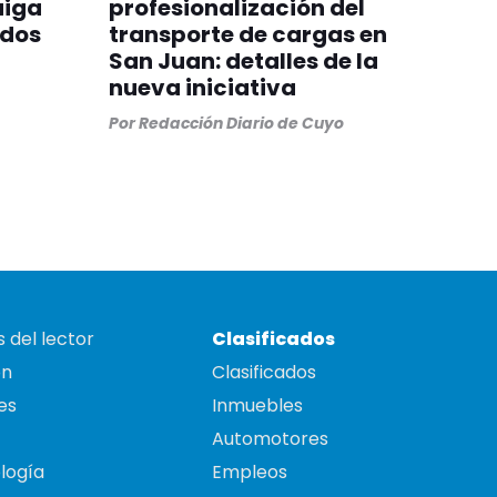
aiga
profesionalización del
odos
transporte de cargas en
San Juan: detalles de la
nueva iniciativa
Por
Redacción Diario de Cuyo
 del lector
Clasificados
on
Clasificados
es
Inmuebles
Automotores
logía
Empleos