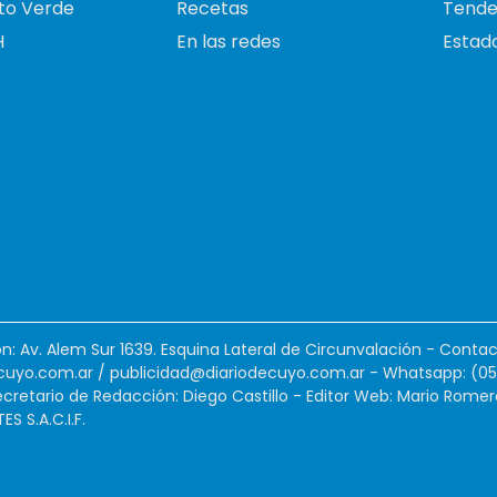
to Verde
Recetas
Tende
H
En las redes
Estado
ión: Av. Alem Sur 1639. Esquina Lateral de Circunvalación - Contac
cuyo.com.ar
/
publicidad@diariodecuyo.com.ar
-
Whatsapp: (0
cretario de Redacción: Diego Castillo - Editor Web: Mario Romer
 S.A.C.I.F.