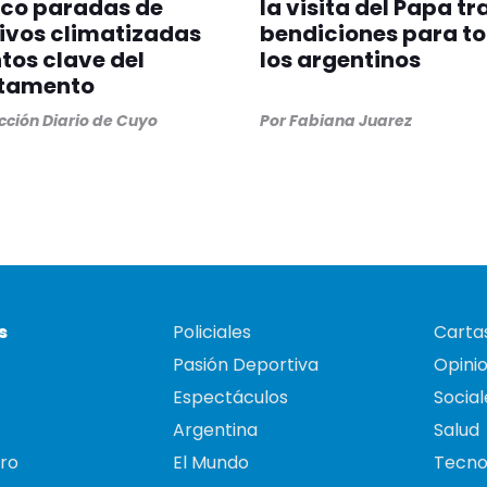
nco paradas de
la visita del Papa tr
ivos climatizadas
bendiciones para t
tos clave del
los argentinos
tamento
ción Diario de Cuyo
Por
Fabiana Juarez
s
Policiales
Cartas
Pasión Deportiva
Opini
Espectáculos
Social
Argentina
Salud
ro
El Mundo
Tecno