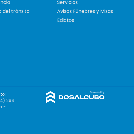
ncia
Servicios
 del tránsito
Avisos Fúnebres y Misas
Edictos
to:
54) 264
o -