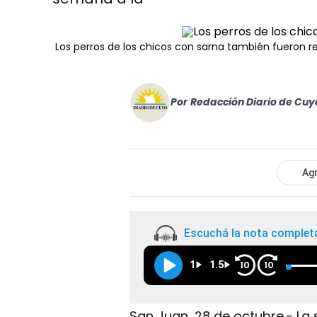
Los perros de los chicos con sarna también fueron 
Por
Redacción Diario de Cuy
Agr
Escuchá la nota complet
1
1.5
10
10
San Juan, 28 de octubre.- La