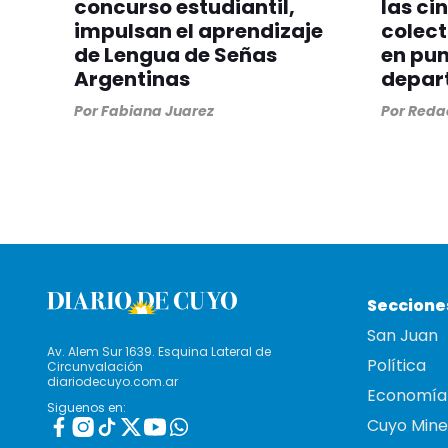
concurso estudiantil,
las ci
impulsan el aprendizaje
colect
de Lengua de Señas
en pun
Argentinas
depar
Por
Fabiana Juarez
Por
Redac
Seccione
San Juan
Av. Alem Sur 1639. Esquina Lateral de
Política
Circunvalación
diariodecuyo.com.ar
Economía
Siguenos en:
Cuyo Mine