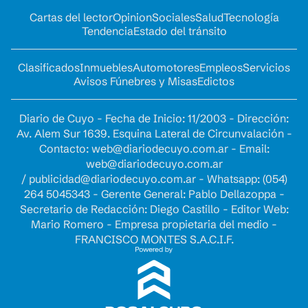
Cartas del lector
Opinion
Sociales
Salud
Tecnología
Tendencia
Estado del tránsito
Clasificados
Inmuebles
Automotores
Empleos
Servicios
Avisos Fúnebres y Misas
Edictos
Diario de Cuyo - Fecha de Inicio: 11/2003 - Dirección:
Av. Alem Sur 1639. Esquina Lateral de Circunvalación -
Contacto:
web@diariodecuyo.com.ar
- Email:
web@diariodecuyo.com.ar
/
publicidad@diariodecuyo.com.ar
-
Whatsapp: (054)
264 5045343 - Gerente General: Pablo Dellazoppa -
Secretario de Redacción: Diego Castillo - Editor Web:
Mario Romero - Empresa propietaria del medio -
FRANCISCO MONTES S.A.C.I.F.