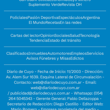
Suplemento Verde
Revista OH
Policiales
Pasión Deportiva
Espectáculos
Argentina
El Mundo
Recetas
En las redes
Cartas del lector
Opinion
Sociales
Salud
Tecnología
Tendencia
Estado del tránsito
Clasificados
Inmuebles
Automotores
Empleos
Servicios
Avisos Fúnebres y Misas
Edictos
Diario de Cuyo - Fecha de Inicio: 11/2003 - Dirección:
Av. Alem Sur 1639. Esquina Lateral de Circunvalación -
Contacto:
web@diariodecuyo.com.ar
- Email:
web@diariodecuyo.com.ar
/
publicidad@diariodecuyo.com.ar
-
Whatsapp: (054)
264 5045343 - Gerente General: Pablo Dellazoppa -
Secretario de Redacción: Diego Castillo - Editor Web:
Mario Romero - Empresa propietaria del medio -