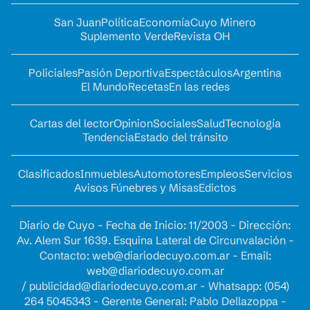
San Juan
Política
Economía
Cuyo Minero
Suplemento Verde
Revista OH
Policiales
Pasión Deportiva
Espectáculos
Argentina
El Mundo
Recetas
En las redes
Cartas del lector
Opinion
Sociales
Salud
Tecnología
Tendencia
Estado del tránsito
Clasificados
Inmuebles
Automotores
Empleos
Servicios
Avisos Fúnebres y Misas
Edictos
Diario de Cuyo - Fecha de Inicio: 11/2003 - Dirección:
Av. Alem Sur 1639. Esquina Lateral de Circunvalación -
Contacto:
web@diariodecuyo.com.ar
- Email:
web@diariodecuyo.com.ar
/
publicidad@diariodecuyo.com.ar
-
Whatsapp: (054)
264 5045343 - Gerente General: Pablo Dellazoppa -