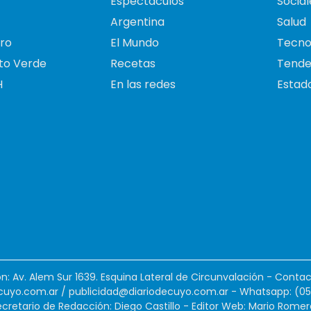
Espectáculos
Social
Argentina
Salud
ro
El Mundo
Tecno
to Verde
Recetas
Tende
H
En las redes
Estado
ión: Av. Alem Sur 1639. Esquina Lateral de Circunvalación - Contac
cuyo.com.ar
/
publicidad@diariodecuyo.com.ar
-
Whatsapp: (0
cretario de Redacción: Diego Castillo - Editor Web: Mario Romer