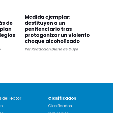
Medida ejemplar:
ás de
destituyen a un
 plan
penitenciario tras
legios
protagonizar un violento
choque alcoholizado
o
Por
Redacción Diario de Cuyo
 del lector
Clasificados
on
Clasificados