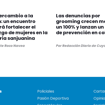
tercambio a la
Las denuncias por
: un encuentro
grooming crecen m
á fortalecer el
un 100% y lanzan un
zgo de mujeres en la
de prevención en co
ria sanjuanina
ste Roco Navea
Por
Redacción Diario de Cuy
s
Policiales
Cartas
Pasión Deportiva
Opini