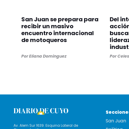
San Juan se prepara para
Del in
recibir un masivo
acción
encuentro internacional
buscar
de motoqueros
lidera
indust
Por
Eliana Dominguez
Por
Cele
Seccione
San Juan
Av. Alem Sur 1639. Esquina Lateral de