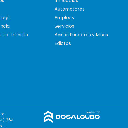
es
Inmuebles
Automotores
logía
Empleos
ncia
Servicios
 del tránsito
Avisos Fúnebres y Misas
Edictos
to:
54) 264
o -