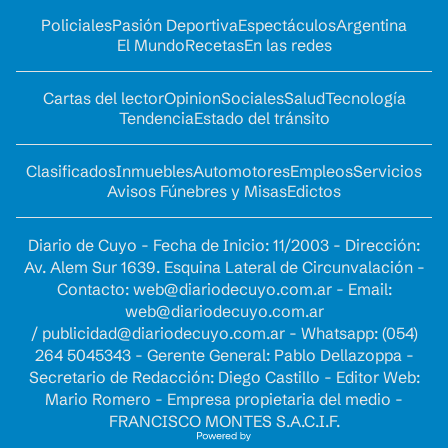
Policiales
Pasión Deportiva
Espectáculos
Argentina
El Mundo
Recetas
En las redes
Cartas del lector
Opinion
Sociales
Salud
Tecnología
Tendencia
Estado del tránsito
Clasificados
Inmuebles
Automotores
Empleos
Servicios
Avisos Fúnebres y Misas
Edictos
Diario de Cuyo - Fecha de Inicio: 11/2003 - Dirección:
Av. Alem Sur 1639. Esquina Lateral de Circunvalación -
Contacto:
web@diariodecuyo.com.ar
- Email:
web@diariodecuyo.com.ar
/
publicidad@diariodecuyo.com.ar
-
Whatsapp: (054)
264 5045343 - Gerente General: Pablo Dellazoppa -
Secretario de Redacción: Diego Castillo - Editor Web:
Mario Romero - Empresa propietaria del medio -
FRANCISCO MONTES S.A.C.I.F.