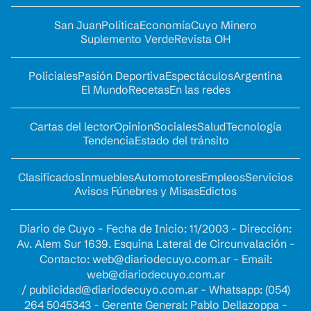
San Juan
Política
Economía
Cuyo Minero
Suplemento Verde
Revista OH
Policiales
Pasión Deportiva
Espectáculos
Argentina
El Mundo
Recetas
En las redes
Cartas del lector
Opinion
Sociales
Salud
Tecnología
Tendencia
Estado del tránsito
Clasificados
Inmuebles
Automotores
Empleos
Servicios
Avisos Fúnebres y Misas
Edictos
Diario de Cuyo - Fecha de Inicio: 11/2003 - Dirección:
Av. Alem Sur 1639. Esquina Lateral de Circunvalación -
Contacto:
web@diariodecuyo.com.ar
- Email:
web@diariodecuyo.com.ar
/
publicidad@diariodecuyo.com.ar
-
Whatsapp: (054)
264 5045343 - Gerente General: Pablo Dellazoppa -